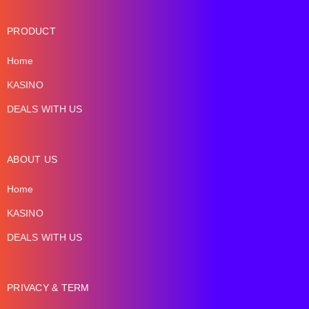
PRODUCT
Home
KASINO
DEALS WITH US
ABOUT US
Home
KASINO
DEALS WITH US
PRIVACY & TERM