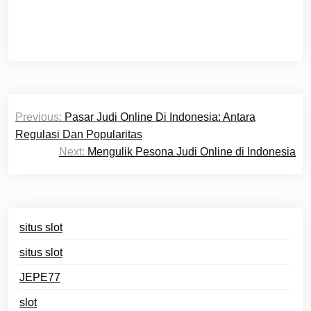
Previous:
Pasar Judi Online Di Indonesia: Antara
Regulasi Dan Popularitas
Next:
Mengulik Pesona Judi Online di Indonesia
situs slot
situs slot
JEPE77
slot